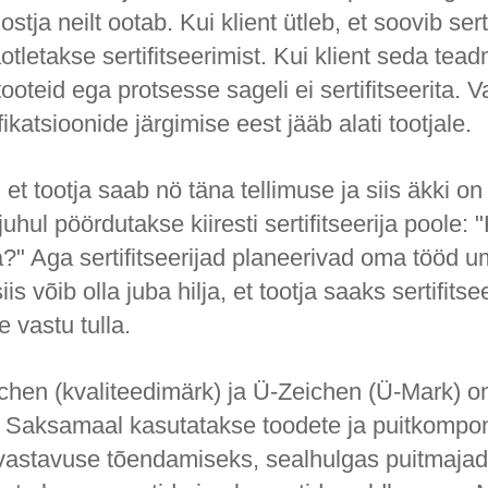
ostja neilt ootab. Kui klient ütleb, et soovib sert
aotletakse sertifitseerimist. Kui klient seda tea
 tooteid ega protsesse sageli ei sertifitseerita. 
ikatsioonide järgimise eest jääb alati tootjale.
 et tootja saab nö täna tellimuse ja siis äkki on 
l juhul pöördutakse kiiresti sertifitseerija poole
lla?" Aga sertifitseerijad planeerivad oma tööd 
iis võib olla juba hilja, et tootja saaks sertifits
e vastu tulla.
hen (kvaliteedimärk) ja Ü-Zeichen (Ü-Mark) 
 Saksamaal kasutatakse toodete ja puitkompo
a vastavuse tõendamiseks, sealhulgas puitmajad