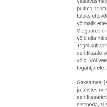
vastavusmärg
puitmajaehit
tuleks ettevõ
võimalik ette
Seejuures ei 
võib olla näi
Tegelikult võ
sertifikaate 
võib. Või vee
tagantjärele 
Saksamaal ja
ja teistes nn
sertifitseeri
siseneda, sii