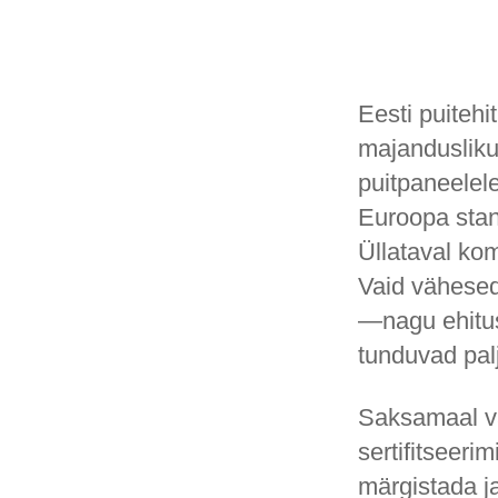
Eesti puitehi
majandusliku
puitpaneelele
Euroopa stan
Üllataval ko
Vaid vähesed
—nagu ehitus
tunduvad palj
Saksamaal vä
sertifitseeri
märgistada j