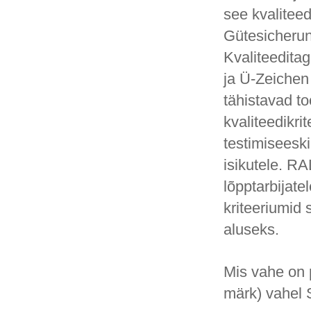
see kvalitee
Gütesicheru
Kvaliteeditag
ja Ü-Zeichen
tähistavad to
kvaliteedikri
testimiseeski
isikutele. R
lõpptarbijate
kriteeriumid
aluseks.
Mis vahe on 
märk) vahel