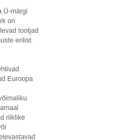
a Ü-märgi
rk on
tlevad tootjad
ste erilist
ehtivad
atud Euroopa
võimaliku
ksamaal
 riiklike
või
eelevastavad