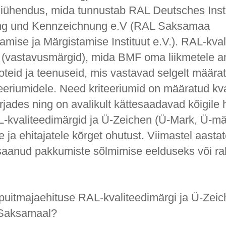
diühendus, mida tunnustab RAL Deutsches Insti
ng und Kennzeichnung e.V (RAL Saksamaa
amise ja Märgistamise Instituut e.V.). RAL-kva
 (vastavusmärgid), mida BMF oma liikmetele a
oteid ja teenuseid, mis vastavad selgelt määrat
teeriumidele. Need kriteeriumid on määratud kva
rjades ning on avalikult kättesaadavad kõigile 
AL-kvaliteedimärgid ja Ü-Zeichen (Ü-Mark, Ü-m
le ja ehitajatele kõrget ohutust. Viimastel aasta
 saanud pakkumiste sõlmimise eelduseks või r
puitmajaehituse RAL-kvaliteedimärgi ja Ü-Zeic
 Saksamaal?