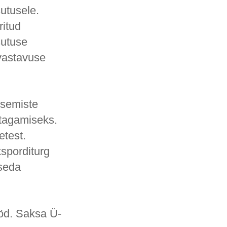
sutusele.
ritud
sutuse
 vastavuse
sisemiste
 tagamiseks.
etest.
ksporditurg
 seda
ööd. Saksa Ü-