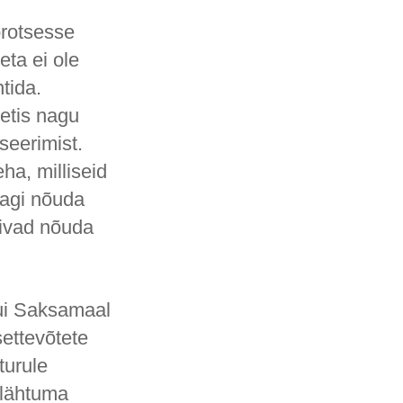
protsesse
eta ei ole
htida.
letis nagu
seerimist.
ha, milliseid
unagi nõuda
õivad nõuda
Kui Saksamaal
settevõtete
turule
i lähtuma