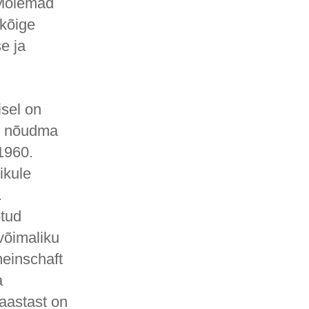
 Mõlemad
lkõige
e ja
isel on
ti nõudma
1960.
ikule
.
otud
võimaliku
einschaft
a
aastast on