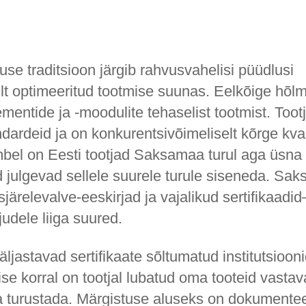
tuse traditsioon järgib rahvusvahelisi püüdlusi
lt optimeeritud tootmise suunas. Eelkõige hõl
mentide ja -moodulite tehaselist tootmist. Toot
dardeid ja on konkurentsivõimeliselt kõrge kval
mbel on Eesti tootjad Saksamaa turul aga üsna
 julgevad sellele suurele turule siseneda. Sa
järelevalve-eeskirjad ja vajalikud sertifikaadi
udele liiga suured.
ljastavad sertifikaate sõltumatud institutsioon
mise korral on tootjal lubatud oma tooteid vastav
a turustada. Märgistuse aluseks on dokumentee