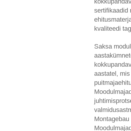
kokkupandav
sertifikaadid
ehitusmaterja
kvaliteedi ta
Saksa modula
aastakümnete
kokkupandava
aastatel, mis
puitmajaehit
Moodulmajade
juhtimisprot
valmidusastm
Montagebau u
Moodulmajade