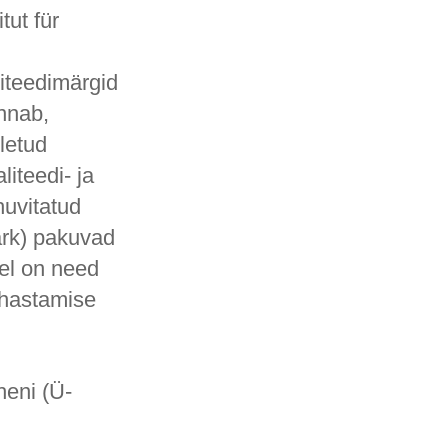
tut für
liteedimärgid
nnab,
letud
liteedi- ja
huvitatud
ärk) pakuvad
tel on need
ahastamise
heni (Ü-