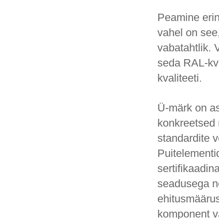
Peamine erin
vahel on see
vabatahtlik. 
seda RAL-kval
kvaliteeti.
Ü-märk on as
konkreetsed r
standardite
Puitelementi
sertifikaadi
seadusega nõu
ehitusmäärus
komponent va