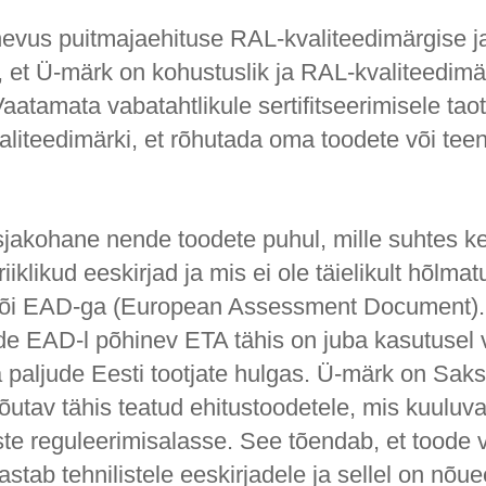
evus puitmajaehituse RAL-kvaliteedimärgise j
, et Ü-märk on kohustuslik ja RAL-kvaliteedimä
Vaatamata vabatahtlikule sertifitseerimisele tao
iteedimärki, et rõhutada oma toodete või teenu
jakohane nende toodete puhul, mille suhtes k
iiklikud eeskirjad ja mis ei ole täielikult hõlm
 või EAD-ga (European Assessment Document).
de EAD-l põhinev ETA tähis on juba kasutusel 
na paljude Eesti tootjate hulgas. Ü-märk on Sa
tav tähis teatud ehitustoodetele, mis kuuluvad
te reguleerimisalasse. See tõendab, et toode 
stab tehnilistele eeskirjadele ja sellel on nõu