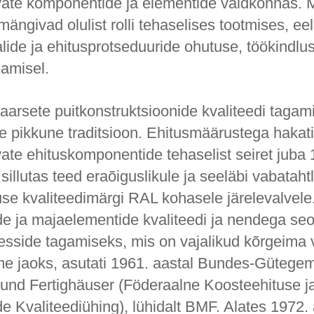
ate komponentide ja elementide valdkonnas.
 mängivad olulist rolli tehaselises tootmises, ee
lide ja ehitusprotseduuride ohutuse, töökindlus
gamisel.
arsete puitkonstruktsioonide kvaliteedi tagam
 pikkune traditsioon. Ehitusmäärustega haka
te ehituskomponentide tehaselist seiret juba 
 sillutas teed eraõiguslikule ja seeläbi vabatahtl
use kvaliteedimärgi RAL kohasele järelevalvele
 ja majaelementide kvaliteedi ja nendega se
sesside tagamiseks, mis on vajalikud kõrgeima 
e jaoks, asutati 1961. aastal Bundes-Gütegem
nd Fertighäuser (Föderaalne Koosteehituse j
 Kvaliteediühing), lühidalt BMF. Alates 1972. 