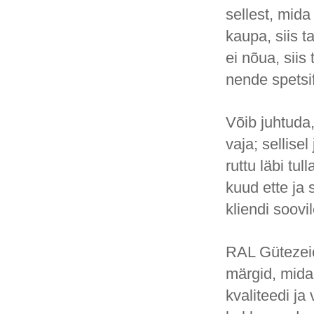
sellest, mida 
kaupa, siis t
ei nõua, siis
nende spetsif
Võib juhtuda,
vaja; sellise
ruttu läbi tu
kuud ette ja s
kliendi soovil
RAL Gütezeic
märgid, mida
kvaliteedi j