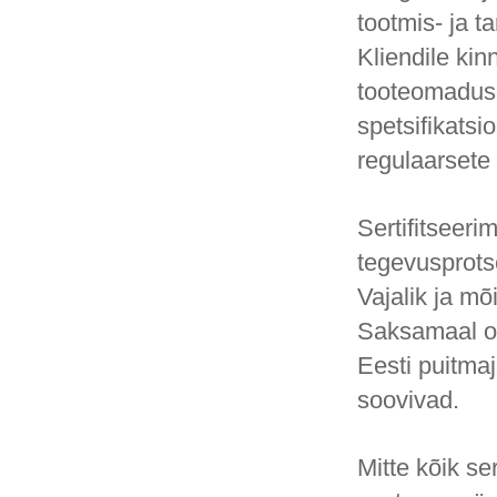
tootmis- ja t
Kliendile kin
tooteomaduse
spetsifikats
regulaarsete
Sertifitseeri
tegevusprots
Vajalik ja mõi
Saksamaal on 
Eesti puitmaj
soovivad.
Mitte kõik se