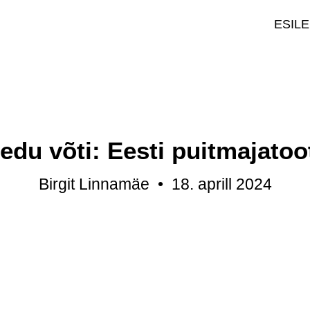
ESIL
i edu võti: Eesti puitmajato
Birgit Linnamäe
•
18. aprill 2024