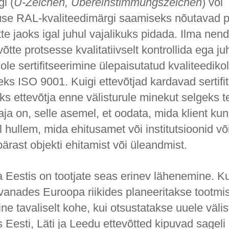
i (
Ü-Zeichen, Übereinstimmungszeichen
) või
use RAL-kvaliteedimärgi saamiseks nõutavad 
tte jaoks igal juhul vajalikuks pidada. Ilma nend
võtte protsesse kvalitatiivselt kontrollida ega ju
ole sertifitseerimine ülepaisutatud kvaliteediko
teks ISO 9001. Kuigi ettevõtjad kardavad sertifit
iks ettevõtja enne välisturule minekut selgeks te
vaja on, selle asemel, et oodata, mida klient k
l hullem, mida ehitusamet või institutsioonid v
pärast objekti ehitamist või üleandmist.
 Eestis on tootjate seas erinev lähenemine. 
 vanades Euroopa riikides planeeritakse tootmi
mine tavaliselt kohe, kui otsustatakse uuele välis
s Eesti, Läti ja Leedu ettevõtted kipuvad sagel