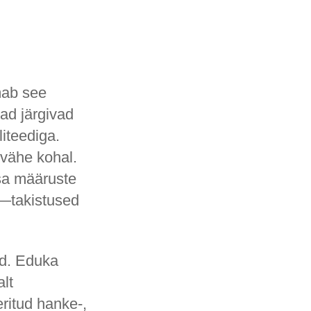
mab see
jad järgivad
iteediga.
 vähe kohal.
ksa määruste
d—takistused
id. Eduka
alt
ritud hanke-,