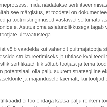
arneprotsess, mida näidatakse sertifitseerimisa
nitab see märgistus, et toodetel on dokumentee
d ja tootmistingimused vastavad sõltumatu a
ioonidele. Asutus oma asjatundlikkusega tagab
 tootjate ülevaatustega.
mist võib vaadelda kui vahendit puitmajatootja 
esside struktureerimiseks ja ühtlase kvaliteedi
stlik sertifikaadi liik sõltub tootjast ja tema tood
potentsiaali olla palju suurem strateegiline e
asektorile ja majandusele laiemalt, kui tootjad
rtifikaadid ei too endaga kaasa palju rohkem t