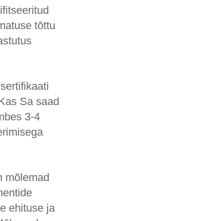
ifitseeritud
dmatuse tõttu
Vastutus
sertifikaati
: "Kas Sa saad
umbes 3-4
eerimisega
on mõlemad
nentide
e ehituse ja